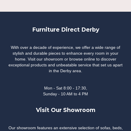
Furniture Direct Derby
With over a decade of experience, we offer a wide range of
stylish and durable pieces to enhance every room in your
home. Visit our showroom or browse online to discover
exceptional products and unbeatable service that set us apart
in the Derby area.
Mon - Sat 8:00 - 17:30,
Sunday - 10 AM to 4 PM
Visit Our Showroom
Our showroom features an extensive selection of sofas, beds,