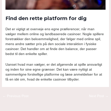
Find den rette platform for dig
Det er vigtigt at overveje ens egne præferencer, når man
vælger mellem online og landbaserede casinoer. Nogle spillere
foretrækker den bekvemmelighed, der følger med online spil,
mens andre sætter pris på den sociale interaktion i fysiske
casinoer. Det handler om at finde den balance, der passer
bedst til den enkelte spiller.
Uanset hvad man vælger, er det afgørende at spille ansvarligt
og inden for sine egne grænser. Det kan være nyttigt at
sammenligne forskellige platforme og læse anmeldelser for at
få en idé om, hvad de enkelte casinoer tilbyder.
Post
←
Previous Post
Next Post
→
navigation