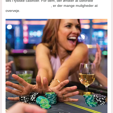
ses i fysiske casinoer. For dem, der ønsker at udforske
udenlandske online casinoer
, er der mange muligheder at
overveje.