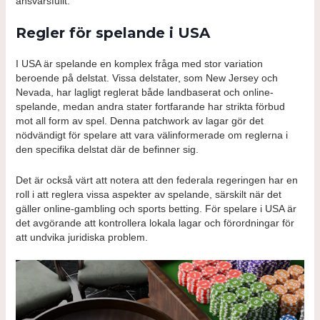
ansvarsfullt.
Regler för spelande i USA
I USA är spelande en komplex fråga med stor variation
beroende på delstat. Vissa delstater, som New Jersey och
Nevada, har lagligt reglerat både landbaserat och online-
spelande, medan andra stater fortfarande har strikta förbud
mot all form av spel. Denna patchwork av lagar gör det
nödvändigt för spelare att vara välinformerade om reglerna i
den specifika delstat där de befinner sig.
Det är också värt att notera att den federala regeringen har en
roll i att reglera vissa aspekter av spelande, särskilt när det
gäller online-gambling och sports betting. För spelare i USA är
det avgörande att kontrollera lokala lagar och förordningar för
att undvika juridiska problem.