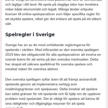
och lagliga i ditt land. Att spela på olagliga sidor kan innebära
risker både ekonomiskt och legalt. Många länder erbjuder
licenser till online-speloperatörer som följer specifika regler för
att skydda spelare, vilket gör det enklare att spela på ett säkert
sätt.
Spelregler i Sverige
Sverige har en av de mest omfattande regleringarna för
spelande i världen. Med införandet av den svenska spellagen
2019 blev det obligatoriskt för alla speloperatörer att inneha en
svensk licens för att verka på den svenska marknaden. Detta
har skapat ett säkrare spelklimat för svenska spelare och
minskat risken för oseriösa aktörer.
Den svenska spellagen syftar även till att främja ansvarsfullt
spelande genom att implementera verktyg som
insättningsgränser och spelpauser. Detta innebär att spelare
kan sätta gränser för sitt spelande och få hjälp om de upplever
problem med spelandet. Det är viktigt för spelare att känna till
sina rättigheter och tillgängliga resurser för att spela