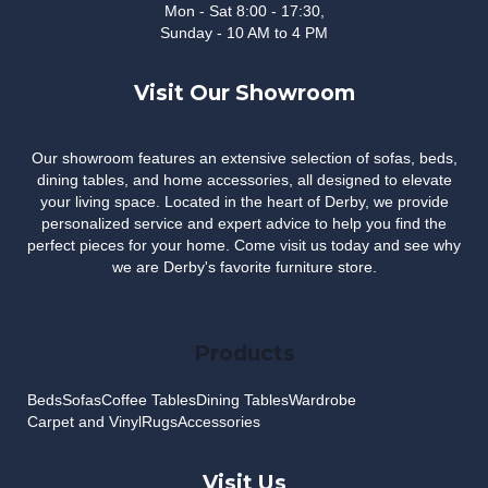
Mon - Sat 8:00 - 17:30,
Sunday - 10 AM to 4 PM
Visit Our Showroom
Our showroom features an extensive selection of sofas, beds,
dining tables, and home accessories, all designed to elevate
your living space. Located in the heart of Derby, we provide
personalized service and expert advice to help you find the
perfect pieces for your home. Come visit us today and see why
we are Derby's favorite furniture store.
Products
Beds
Sofas
Coffee Tables
Dining Tables
Wardrobe
Carpet and Vinyl
Rugs
Accessories
Visit Us