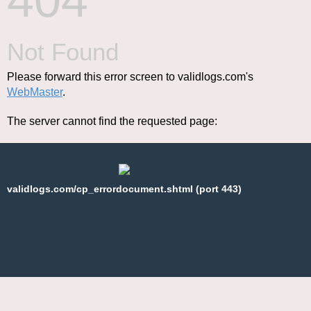
Not Found
Please forward this error screen to validlogs.com's
WebMaster
.
The server cannot find the requested page:
validlogs.com/cp_errordocument.shtml (port 443)