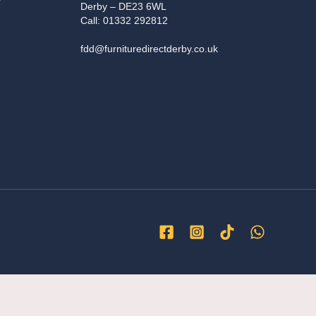
Derby – DE23 6WL
Call: 01332 292812
fdd@furnituredirectderby.co.uk