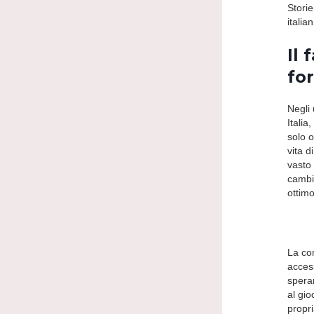
Stori
italian
Il 
fo
Negli 
Itali
solo 
vita d
vasto
cambia
ottimo
La co
access
spera
al gi
propri