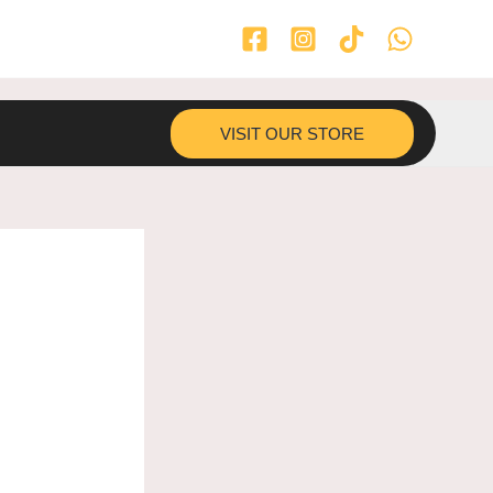
VISIT OUR STORE