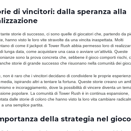
rie di vincitori: dalla speranza alla
alizzazione
 tante storie di successo, ci sono quelle di giocatori che, partendo da p
e, hanno visto le loro vite stravolte da una vincita inaspettata. Molti
ntano di come il jackpot di Tower Rush abbia permesso loro di realizza
 di lunga data, come acquistare una casa o avviare un’attività. Queste
onianze sono la prova concreta che, sebbene il gioco comporti rischi, c
anche storie di grande successo che risuonano nella comunità dei gioca
e, non è raro che i vincitori decidano di condividere le proprie esperienz
 media, ispirando altri a tentare la fortuna. Queste storie creano un am
imismo e incoraggiamento, dove la possibilità di vincere diventa un tema
ssione popolare. La comunità di Tower Rush è in continua espansione,
tata dalle storie di coloro che hanno visto la loro vita cambiare radica
 a una semplice partita.
importanza della strategia nel gioc