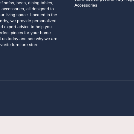
of sofas, beds, dining tables,
Accessories
accessories, all designed to
ur living space. Located in the
Derby, we provide personalized
nd expert advice to help you
erfect pieces for your home.
t us today and see why we are
vorite furniture store.