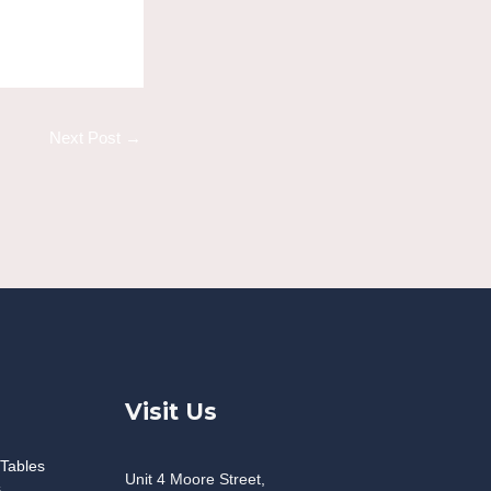
Next Post
→
Visit Us
 Tables
Unit 4 Moore Street,
s