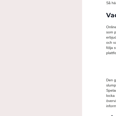
Så hä
Va
Online
som po
erbju
och va
följa 
platt
casino
Den g
slumpg
Spela
locka
övervä
inform