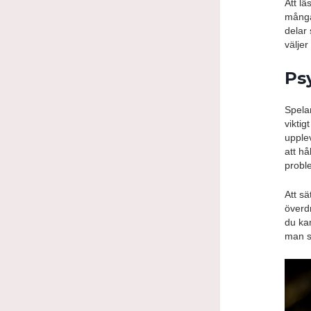
Att lä
många 
delar 
väljer
Ps
Spela
vikti
upplev
att hå
probl
Att sä
överdr
du kan
man sk