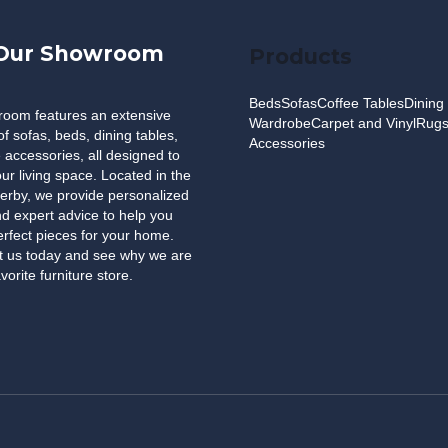
 Our Showroom
Products
Beds
Sofas
Coffee Tables
Dining
oom features an extensive
Wardrobe
Carpet and Vinyl
Rug
of sofas, beds, dining tables,
Accessories
accessories, all designed to
ur living space. Located in the
Derby, we provide personalized
nd expert advice to help you
erfect pieces for your home.
t us today and see why we are
vorite furniture store.