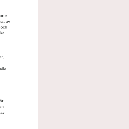
torer
rat av
 och
ika
ar,
ndla
är
kan
 av