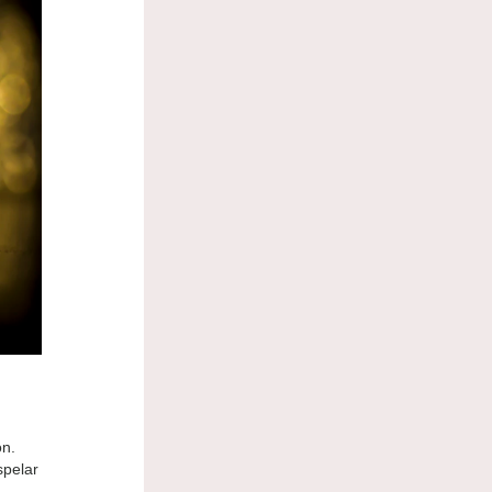
on.
spelar