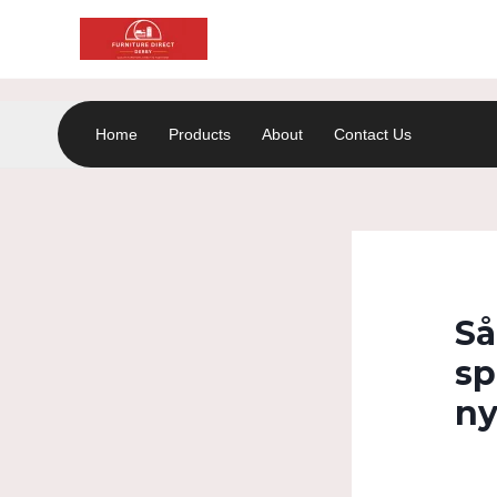
Skip
to
content
Home
Products
About
Contact Us
Så
sp
ny
Leav