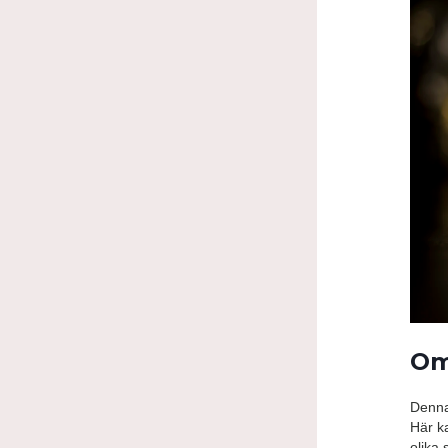
Om
Denna 
Här ka
olika 