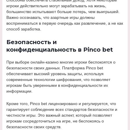
игроки действительно могут зарабатывать на жизнь,
большинство испытывают больше потерь, чем выигрышей.
Важно осознавать, что азартные игры должны
восприниматься в первую очередь как развлечение, а не как
способ заработка.
Безопасность и
конфиденциальность в Pinco bet
При выборе онлайн-казино многие игроки беспокоятся о
безопасности своих данных. Платформа Pinco bet
обеспечивает высокий уровень защиты, используя
современные технологии шифрования, что позволяет
игрокам быть уверенными в конфиденциальности их
информации.
Кроме того, Pinco bet лицензировано и регулируется, что
гарантирует соблюдение всех стандартов безопасности и
честности игры. Это важный аспект, который позволяет
игрокам сосредоточиться на игре, не беспокоясь о
безопасности своих средств.