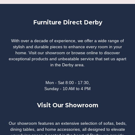
Furniture Direct Derby
With over a decade of experience, we offer a wide range of
stylish and durable pieces to enhance every room in your
home. Visit our showroom or browse online to discover
exceptional products and unbeatable service that set us apart
in the Derby area.
Mon - Sat 8:00 - 17:30,
Sunday - 10 AM to 4 PM
Visit Our Showroom
Our showroom features an extensive selection of sofas, beds,
dining tables, and home accessories, all designed to elevate