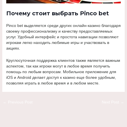
Почему стоит выбрать Pinco bet
Pinco bet выделяется среди других онлайн-казино благодаря
своему профессионализму и качеству предоставляемых
услуг. Удобный интерфейс и простота навигации позволяют
игрокам легко находить любимые игры и участвовать в
акциях.
Круглосуточная поддержка клиентов также является важным
аспектом, так как игроки могут в любое время получить
помощь по любым вопросам. Мобильное приложение для
iOS и Android делает доступ к казино еще более удобным,
позволяя играть в любое время и в любом месте.
Post
←
Previous Post
Next Post
→
navigation