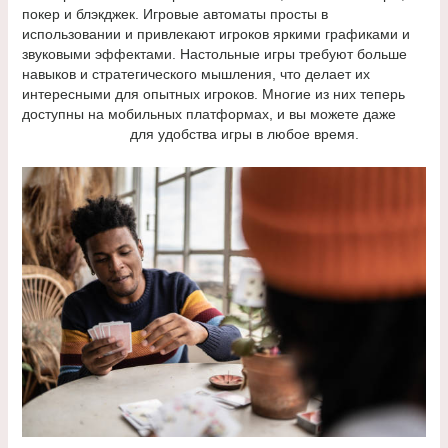
покер и блэкджек. Игровые автоматы просты в
использовании и привлекают игроков яркими графиками и
звуковыми эффектами. Настольные игры требуют больше
навыков и стратегического мышления, что делает их
интересными для опытных игроков. Многие из них теперь
доступны на мобильных платформах, и вы можете даже
1win ios скачать
для удобства игры в любое время.