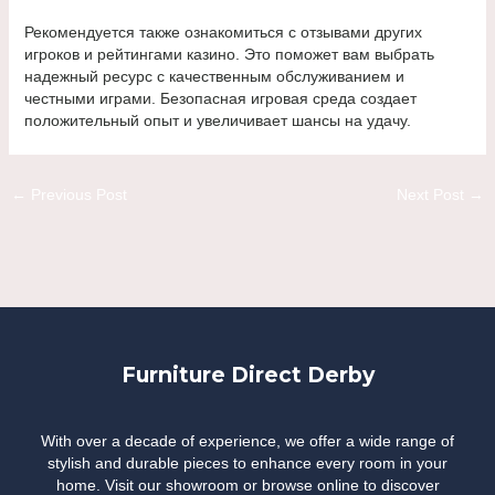
Рекомендуется также ознакомиться с отзывами других
игроков и рейтингами казино. Это поможет вам выбрать
надежный ресурс с качественным обслуживанием и
честными играми. Безопасная игровая среда создает
положительный опыт и увеличивает шансы на удачу.
Post
←
Previous Post
Next Post
→
navigation
Furniture Direct Derby
With over a decade of experience, we offer a wide range of
stylish and durable pieces to enhance every room in your
home. Visit our showroom or browse online to discover