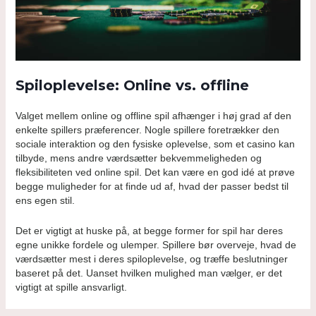
Spiloplevelse: Online vs. offline
Valget mellem online og offline spil afhænger i høj grad af den
enkelte spillers præferencer. Nogle spillere foretrækker den
sociale interaktion og den fysiske oplevelse, som et casino kan
tilbyde, mens andre værdsætter bekvemmeligheden og
fleksibiliteten ved online spil. Det kan være en god idé at prøve
begge muligheder for at finde ud af, hvad der passer bedst til
ens egen stil.
Det er vigtigt at huske på, at begge former for spil har deres
egne unikke fordele og ulemper. Spillere bør overveje, hvad de
værdsætter mest i deres spiloplevelse, og træffe beslutninger
baseret på det. Uanset hvilken mulighed man vælger, er det
vigtigt at spille ansvarligt.