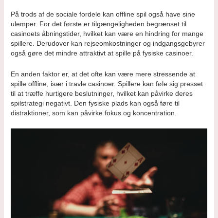
På trods af de sociale fordele kan offline spil også have sine
ulemper. For det første er tilgængeligheden begrænset til
casinoets åbningstider, hvilket kan være en hindring for mange
spillere. Derudover kan rejseomkostninger og indgangsgebyrer
også gøre det mindre attraktivt at spille på fysiske casinoer.
En anden faktor er, at det ofte kan være mere stressende at
spille offline, især i travle casinoer. Spillere kan føle sig presset
til at træffe hurtigere beslutninger, hvilket kan påvirke deres
spilstrategi negativt. Den fysiske plads kan også føre til
distraktioner, som kan påvirke fokus og koncentration.