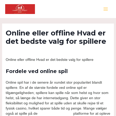
Skip
to
MAI
content
MEN
Online eller offline Hvad er
det bedste valg for spillere
Leave a Comment
/
Public
/ By
Furniture Direct Derby
Online eller offline Hvad er det bedste valg for spillere
Fordele ved online spil
Online spil har i de senere år vundet stor popularitet blandt
spillere. En af de største fordele ved online spil er
tilgængeligheden; spillere kan spille når som helst og hvor som
helst, så længe de har internetadgang. Dette giver en stor
fleksibilitet og mulighed for at spille uden at skulle rejse til et
fysisk casino, hvilket sparer både tid og penge. Mange vælger
også at spille på de
bedste online casino
platforme for at opleve