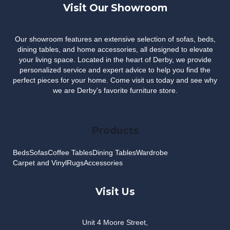
Visit Our Showroom
Our showroom features an extensive selection of sofas, beds,
dining tables, and home accessories, all designed to elevate
your living space. Located in the heart of Derby, we provide
personalized service and expert advice to help you find the
perfect pieces for your home. Come visit us today and see why
we are Derby's favorite furniture store.
Products
Beds
Sofas
Coffee Tables
Dining Tables
Wardrobe
Carpet and Vinyl
Rugs
Accessories
Visit Us
Unit 4 Moore Street,