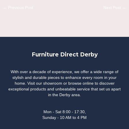
Post
←
Previous Post
Next Post
→
navigation
Furniture Direct Derby
With over a decade of experience, we offer a wide range of
stylish and durable pieces to enhance every room in your
home. Visit our showroom or browse online to discover
exceptional products and unbeatable service that set us apart
in the Derby area.
Mon - Sat 8:00 - 17:30,
Sunday - 10 AM to 4 PM