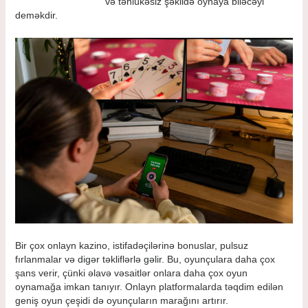
pin-up online casino
və təhlükəsiz şəkildə oynaya biləcəyi
deməkdir.
Bir çox onlayn kazino, istifadəçilərinə bonuslar, pulsuz
fırlanmalar və digər təkliflərlə gəlir. Bu, oyunçulara daha çox
şans verir, çünki əlavə vəsaitlər onlara daha çox oyun
oynamağa imkan tanıyır. Onlayn platformalarda təqdim edilən
geniş oyun çeşidi də oyunçuların marağını artırır.