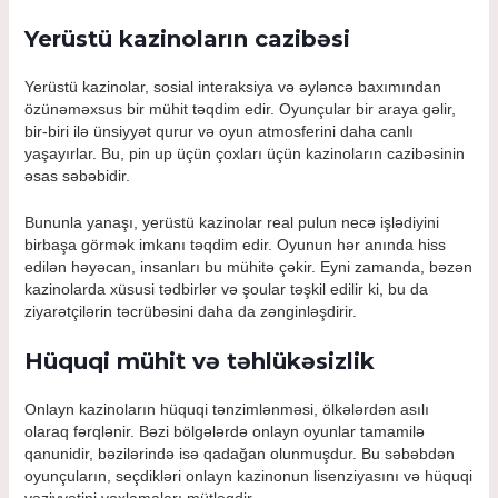
Yerüstü kazinoların cazibəsi
Yerüstü kazinolar, sosial interaksiya və əyləncə baxımından
özünəməxsus bir mühit təqdim edir. Oyunçular bir araya gəlir,
bir-biri ilə ünsiyyət qurur və oyun atmosferini daha canlı
yaşayırlar. Bu, pin up üçün çoxları üçün kazinoların cazibəsinin
əsas səbəbidir.
Bununla yanaşı, yerüstü kazinolar real pulun necə işlədiyini
birbaşa görmək imkanı təqdim edir. Oyunun hər anında hiss
edilən həyəcan, insanları bu mühitə çəkir. Eyni zamanda, bəzən
kazinolarda xüsusi tədbirlər və şoular təşkil edilir ki, bu da
ziyarətçilərin təcrübəsini daha da zənginləşdirir.
Hüquqi mühit və təhlükəsizlik
Onlayn kazinoların hüquqi tənzimlənməsi, ölkələrdən asılı
olaraq fərqlənir. Bəzi bölgələrdə onlayn oyunlar tamamilə
qanunidir, bəzilərində isə qadağan olunmuşdur. Bu səbəbdən
oyunçuların, seçdikləri onlayn kazinonun lisenziyasını və hüquqi