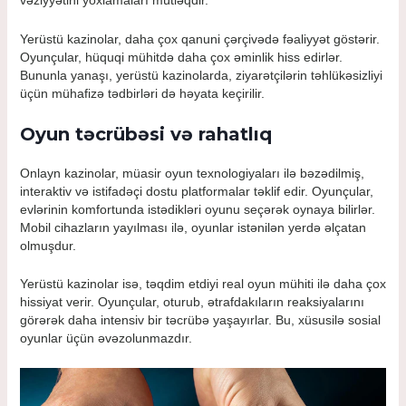
vəziyyətini yoxlamaları mütləqdir.
Yerüstü kazinolar, daha çox qanuni çərçivədə fəaliyyət göstərir.
Oyunçular, hüquqi mühitdə daha çox əminlik hiss edirlər.
Bununla yanaşı, yerüstü kazinolarda, ziyarətçilərin təhlükəsizliyi
üçün mühafizə tədbirləri də həyata keçirilir.
Oyun təcrübəsi və rahatlıq
Onlayn kazinolar, müasir oyun texnologiyaları ilə bəzədilmiş,
interaktiv və istifadəçi dostu platformalar təklif edir. Oyunçular,
evlərinin komfortunda istədikləri oyunu seçərək oynaya bilirlər.
Mobil cihazların yayılması ilə, oyunlar istənilən yerdə əlçatan
olmuşdur.
Yerüstü kazinolar isə, təqdim etdiyi real oyun mühiti ilə daha çox
hissiyat verir. Oyunçular, oturub, ətrafdakıların reaksiyalarını
görərək daha intensiv bir təcrübə yaşayırlar. Bu, xüsusilə sosial
oyunlar üçün əvəzolunmazdır.