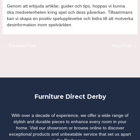
Genom att erbjuda artiklar, guider och tips, hoppas vi kunna
öka medvetenheten kring spel och dess påverkan. Tillsammans
kan vi skapa en positiv spelupplevelse och bidra till att motverka
desinformation inom spelvärlden.
Post
←
Previous Post
Next Post
→
navigation
Furniture Direct Derby
With over a decade of experience, we offer a wide range of
stylish and durable pieces to enhance every room in your
home. Visit our showroom or browse online to discover
exceptional products and unbeatable service that set us apart