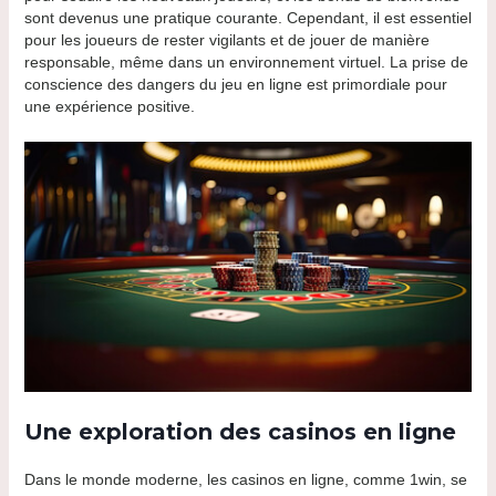
sont devenus une pratique courante. Cependant, il est essentiel
pour les joueurs de rester vigilants et de jouer de manière
responsable, même dans un environnement virtuel. La prise de
conscience des dangers du jeu en ligne est primordiale pour
une expérience positive.
Une exploration des casinos en ligne
Dans le monde moderne, les casinos en ligne, comme 1win, se