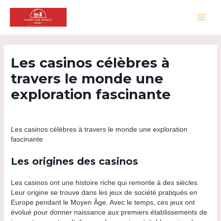
Skip
to
MAI
content
MEN
Les casinos célèbres à
travers le monde une
exploration fascinante
Leave a Comment
/
Public
/ By
Furniture Direct Derby
Les casinos célèbres à travers le monde une exploration
fascinante
Les origines des casinos
Les casinos ont une histoire riche qui remonte à des siècles.
Leur origine se trouve dans les jeux de société pratiqués en
Europe pendant le Moyen Âge. Avec le temps, ces jeux ont
évolué pour donner naissance aux premiers établissements de