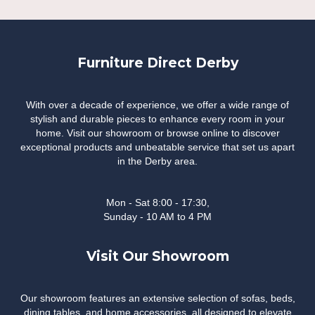
Furniture Direct Derby
With over a decade of experience, we offer a wide range of
stylish and durable pieces to enhance every room in your
home. Visit our showroom or browse online to discover
exceptional products and unbeatable service that set us apart
in the Derby area.
Mon - Sat 8:00 - 17:30,
Sunday - 10 AM to 4 PM
Visit Our Showroom
Our showroom features an extensive selection of sofas, beds,
dining tables, and home accessories, all designed to elevate