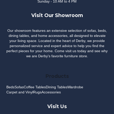
Sunday - 10 AM to 4 PM
Visit Our Showroom
Our showroom features an extensive selection of sofas, beds,
dining tables, and home accessories, all designed to elevate
your living space. Located in the heart of Derby, we provide
personalized service and expert advice to help you find the
perfect pieces for your home. Come visit us today and see why
we are Derby's favorite furniture store.
Products
Beds
Sofas
Coffee Tables
Dining Tables
Wardrobe
Carpet and Vinyl
Rugs
Accessories
Visit Us