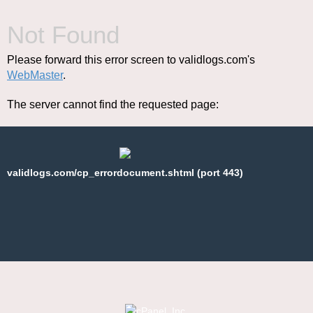
Not Found
Please forward this error screen to validlogs.com's
WebMaster
.
The server cannot find the requested page:
validlogs.com/cp_errordocument.shtml (port 443)