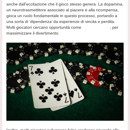
anche dall’eccitazione che il gioco stesso genera. La dopamina,
un neurotrasmettitore associato al piacere e alla ricompensa,
gioca un ruolo fondamentale in questo processo, portando a
una sorta di ‘dipendenza’ da esperienze di vincita e perdita.
Molti giocatori cercano opportunità come
lottomatica slot
, per
massimizzare il divertimento.