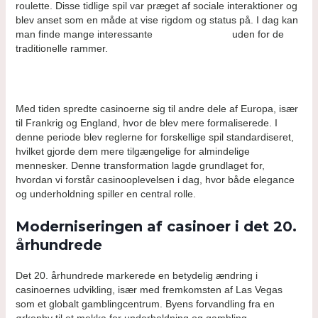
roulette. Disse tidlige spil var præget af sociale interaktioner og
blev anset som en måde at vise rigdom og status på. I dag kan
man finde mange interessante
danske casinoer
uden for de
traditionelle rammer.
Med tiden spredte casinoerne sig til andre dele af Europa, især
til Frankrig og England, hvor de blev mere formaliserede. I
denne periode blev reglerne for forskellige spil standardiseret,
hvilket gjorde dem mere tilgængelige for almindelige
mennesker. Denne transformation lagde grundlaget for,
hvordan vi forstår casinooplevelsen i dag, hvor både elegance
og underholdning spiller en central rolle.
Moderniseringen af casinoer i det 20.
århundrede
Det 20. århundrede markerede en betydelig ændring i
casinoernes udvikling, især med fremkomsten af Las Vegas
som et globalt gamblingcentrum. Byens forvandling fra en
ørkenby til et mekka for underholdning og gambling