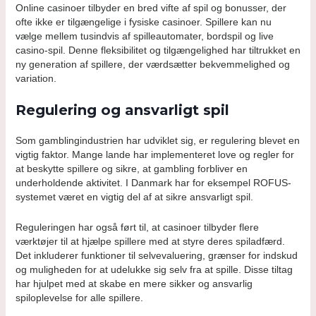
Online casinoer tilbyder en bred vifte af spil og bonusser, der
ofte ikke er tilgængelige i fysiske casinoer. Spillere kan nu
vælge mellem tusindvis af spilleautomater, bordspil og live
casino-spil. Denne fleksibilitet og tilgængelighed har tiltrukket en
ny generation af spillere, der værdsætter bekvemmelighed og
variation.
Regulering og ansvarligt spil
Som gamblingindustrien har udviklet sig, er regulering blevet en
vigtig faktor. Mange lande har implementeret love og regler for
at beskytte spillere og sikre, at gambling forbliver en
underholdende aktivitet. I Danmark har for eksempel ROFUS-
systemet været en vigtig del af at sikre ansvarligt spil.
Reguleringen har også ført til, at casinoer tilbyder flere
værktøjer til at hjælpe spillere med at styre deres spiladfærd.
Det inkluderer funktioner til selvevaluering, grænser for indskud
og muligheden for at udelukke sig selv fra at spille. Disse tiltag
har hjulpet med at skabe en mere sikker og ansvarlig
spiloplevelse for alle spillere.