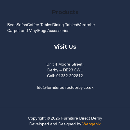
Products
Beds
Sofas
Coffee Tables
Dining Tables
Wardrobe
Carpet and Vinyl
Rugs
Accessories
Visit Us
Unit 4 Moore Street,
Derby – DE23 6WL
Call: 01332 292812
fdd@furnituredirectderby.co.uk
Copyright © 2026 Furniture Direct Derby
Developed and Designed by
Webgenix