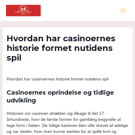
Skip
to
MAI
content
MEN
Hvordan har casinoernes
historie formet nutidens
spil
Leave a Comment
/
Public
/ By
Furniture Direct Derby
Hvordan har casinoernes historie formet nutidens spil
Casinoernes oprindelse og tidlige
udvikling
Historien om casinoer strækker sig tilbage til det 17.
århundrede, hvor de første former for gambling begyndte at
tage form i Italien. De tidlige kasinoer blev ofte drevet af adelige
og var steder, hvor man kunne samles for at spille kort og