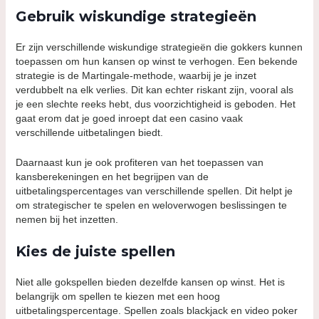
Gebruik wiskundige strategieën
Er zijn verschillende wiskundige strategieën die gokkers kunnen
toepassen om hun kansen op winst te verhogen. Een bekende
strategie is de Martingale-methode, waarbij je je inzet
verdubbelt na elk verlies. Dit kan echter riskant zijn, vooral als
je een slechte reeks hebt, dus voorzichtigheid is geboden. Het
gaat erom dat je goed inroept dat een casino vaak
verschillende uitbetalingen biedt.
Daarnaast kun je ook profiteren van het toepassen van
kansberekeningen en het begrijpen van de
uitbetalingspercentages van verschillende spellen. Dit helpt je
om strategischer te spelen en weloverwogen beslissingen te
nemen bij het inzetten.
Kies de juiste spellen
Niet alle gokspellen bieden dezelfde kansen op winst. Het is
belangrijk om spellen te kiezen met een hoog
uitbetalingspercentage. Spellen zoals blackjack en video poker