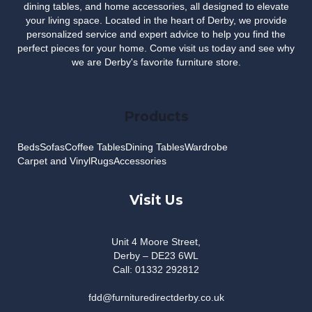
dining tables, and home accessories, all designed to elevate
your living space. Located in the heart of Derby, we provide
personalized service and expert advice to help you find the
perfect pieces for your home. Come visit us today and see why
we are Derby's favorite furniture store.
Products
Beds
Sofas
Coffee Tables
Dining Tables
Wardrobe
Carpet and Vinyl
Rugs
Accessories
Visit Us
Unit 4 Moore Street,
Derby – DE23 6WL
Call: 01332 292812
fdd@furnituredirectderby.co.uk