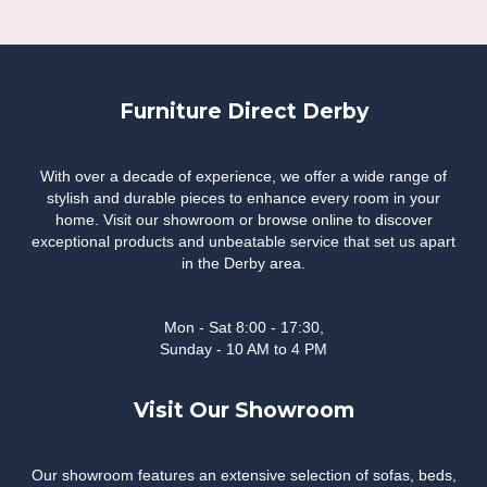
Furniture Direct Derby
With over a decade of experience, we offer a wide range of
stylish and durable pieces to enhance every room in your
home. Visit our showroom or browse online to discover
exceptional products and unbeatable service that set us apart
in the Derby area.
Mon - Sat 8:00 - 17:30,
Sunday - 10 AM to 4 PM
Visit Our Showroom
Our showroom features an extensive selection of sofas, beds,