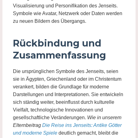
Visualisierung und Personifikation des Jenseits.
Symbole wie Avatar, Netzwerk oder Daten werden
zu neuen Bildern des Übergangs.
Rückbindung und
Zusammenfassung
Die ursprünglichen Symbole des Jenseits, seien
sie in Ägypten, Griechenland oder im Christentum
verankert, bilden die Grundlage für moderne
Darstellungen und Interpretationen. Sie entwickeln
sich ständig weiter, beeinflusst durch kulturelle
Vielfalt, technologische Innovationen und
gesellschaftliche Veränderungen.
Wie in unserem
Elternbeitrag
Die Reise ins Jenseits: Antike Götter
und moderne Spiele
deutlich gemacht, bleibt die