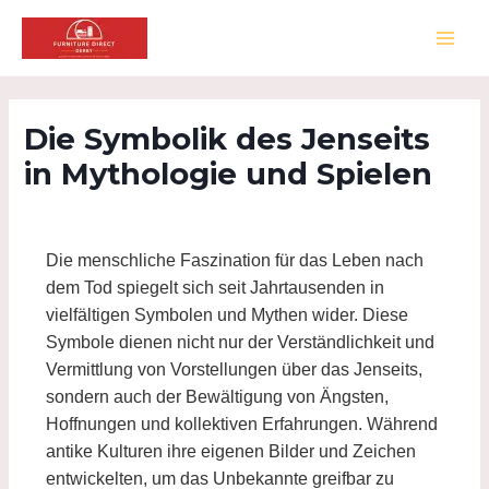
Skip
to
MAI
content
MEN
Die Symbolik des Jenseits
in Mythologie und Spielen
Leave a Comment
/
Uncategorized
/ By
Furniture Direct Derby
Die menschliche Faszination für das Leben nach
dem Tod spiegelt sich seit Jahrtausenden in
vielfältigen Symbolen und Mythen wider. Diese
Symbole dienen nicht nur der Verständlichkeit und
Vermittlung von Vorstellungen über das Jenseits,
sondern auch der Bewältigung von Ängsten,
Hoffnungen und kollektiven Erfahrungen. Während
antike Kulturen ihre eigenen Bilder und Zeichen
entwickelten, um das Unbekannte greifbar zu