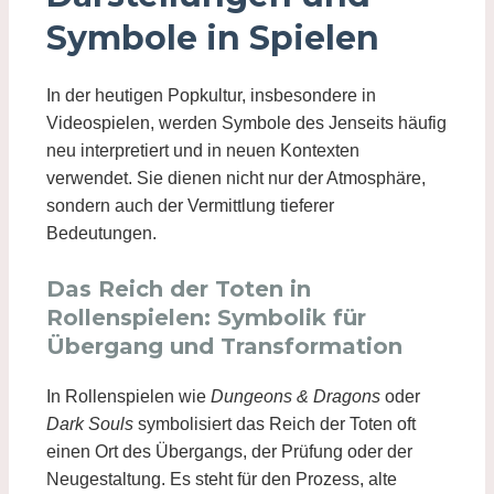
Symbole in Spielen
In der heutigen Popkultur, insbesondere in
Videospielen, werden Symbole des Jenseits häufig
neu interpretiert und in neuen Kontexten
verwendet. Sie dienen nicht nur der Atmosphäre,
sondern auch der Vermittlung tieferer
Bedeutungen.
Das Reich der Toten in
Rollenspielen: Symbolik für
Übergang und Transformation
In Rollenspielen wie
Dungeons & Dragons
oder
Dark Souls
symbolisiert das Reich der Toten oft
einen Ort des Übergangs, der Prüfung oder der
Neugestaltung. Es steht für den Prozess, alte