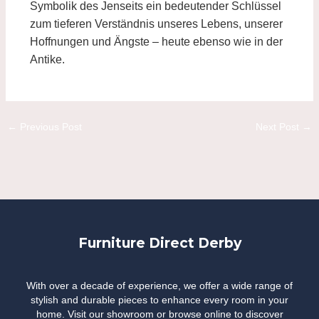
Symbolik des Jenseits ein bedeutender Schlüssel
zum tieferen Verständnis unseres Lebens, unserer
Hoffnungen und Ängste – heute ebenso wie in der
Antike.
Post
←
Previous Post
Next Post
→
navigation
Furniture Direct Derby
With over a decade of experience, we offer a wide range of
stylish and durable pieces to enhance every room in your
home. Visit our showroom or browse online to discover