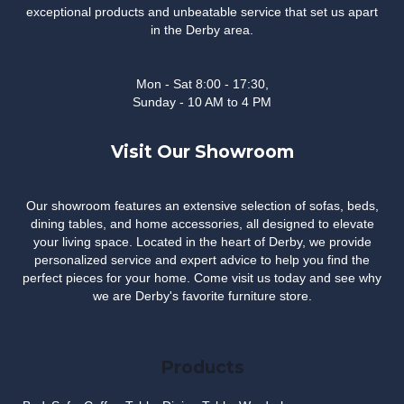
exceptional products and unbeatable service that set us apart
in the Derby area.
Mon - Sat 8:00 - 17:30,
Sunday - 10 AM to 4 PM
Visit Our Showroom
Our showroom features an extensive selection of sofas, beds,
dining tables, and home accessories, all designed to elevate
your living space. Located in the heart of Derby, we provide
personalized service and expert advice to help you find the
perfect pieces for your home. Come visit us today and see why
we are Derby's favorite furniture store.
Products