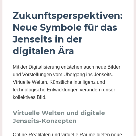
Zukunftsperspektiven:
Neue Symbole für das
Jenseits in der
digitalen Ära
Mit der Digitalisierung entstehen auch neue Bilder
und Vorstellungen vom Übergang ins Jenseits.
Virtuelle Welten, Künstliche Intelligenz und
technologische Entwicklungen verändern unser
kollektives Bild.
Virtuelle Welten und digitale
Jenseits-Konzepten
Online-Realitäten und virtuelle Räume bieten neue