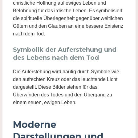
christliche Hoffnung auf ewiges Leben und
Belohnung für das irdische Leben. Es symbolisiert
die spirituelle Überlegenheit gegenüber weltlichen
Gütern und den Glauben an eine bessere Existenz
nach dem Tod.
Symbolik der Auferstehung und
des Lebens nach dem Tod
Die Auferstehung wird häufig durch Symbole wie
den aufrechten Kreuz oder das leuchtende Licht
dargestellt. Diese Bilder stehen für das
Überwinden des Todes und den Übergang zu
einem neuen, ewigen Leben.
Moderne
Darstellungen und