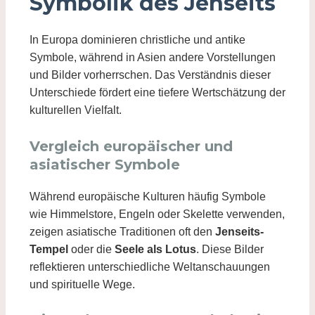
Symbolik des Jenseits
In Europa dominieren christliche und antike
Symbole, während in Asien andere Vorstellungen
und Bilder vorherrschen. Das Verständnis dieser
Unterschiede fördert eine tiefere Wertschätzung der
kulturellen Vielfalt.
Vergleich europäischer und
asiatischer Symbole
Während europäische Kulturen häufig Symbole
wie Himmelstore, Engeln oder Skelette verwenden,
zeigen asiatische Traditionen oft den
Jenseits-
Tempel
oder die
Seele als Lotus
. Diese Bilder
reflektieren unterschiedliche Weltanschauungen
und spirituelle Wege.