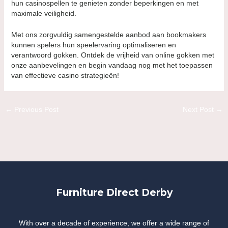
hun casinospellen te genieten zonder beperkingen en met
maximale veiligheid.
Met ons zorgvuldig samengestelde aanbod aan bookmakers
kunnen spelers hun speelervaring optimaliseren en
verantwoord gokken. Ontdek de vrijheid van online gokken met
onze aanbevelingen en begin vandaag nog met het toepassen
van effectieve casino strategieën!
Post
←
Previous Post
Next Post
→
navigation
Furniture Direct Derby
With over a decade of experience, we offer a wide range of