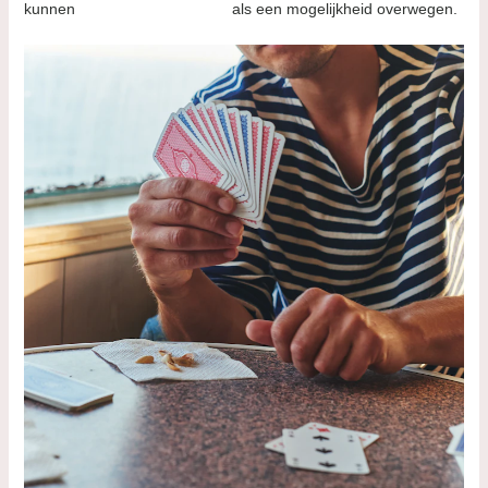
kunnen
wedden zonder cruks
als een mogelijkheid overwegen.