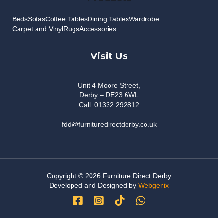
Beds
Sofas
Coffee Tables
Dining Tables
Wardrobe
Carpet and Vinyl
Rugs
Accessories
Visit Us
Unit 4 Moore Street,
Derby – DE23 6WL
Call: 01332 292812
fdd@furnituredirectderby.co.uk
Copyright © 2026 Furniture Direct Derby
Developed and Designed by
Webgenix