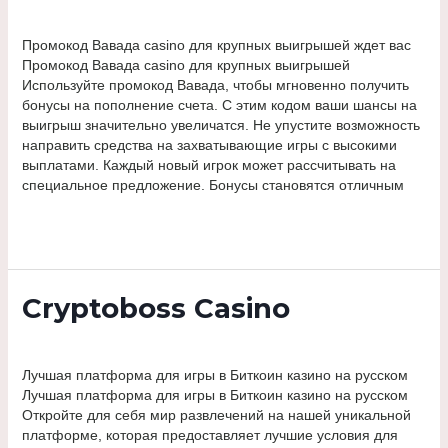
Leave a Comment
/
Uncategorized
/
Furniture Direct Derby
Промокод Вавада casino для крупных выигрышей ждет вас
Промокод Вавада casino для крупных выигрышей
Используйте промокод Вавада, чтобы мгновенно получить
бонусы на пополнение счета. С этим кодом ваши шансы на
выигрыш значительно увеличатся. Не упустите возможность
направить средства на захватывающие игры с высокими
выплатами. Каждый новый игрок может рассчитывать на
специальное предложение. Бонусы становятся отличным
Vavada
Read More »
Casino
Cryptoboss Casino
Leave a Comment
/
Uncategorized
/
Furniture Direct Derby
Лучшая платформа для игры в Биткоин казино на русском
Лучшая платформа для игры в Биткоин казино на русском
Откройте для себя мир развлечений на нашей уникальной
платформе, которая предоставляет лучшие условия для