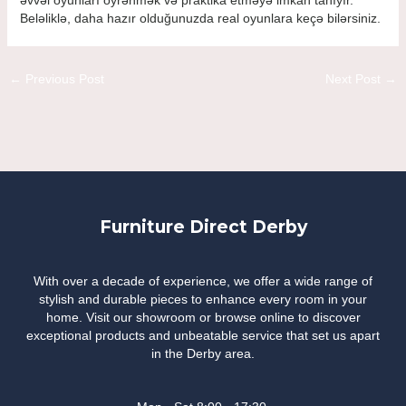
Beləliklə, daha hazır olduğunuzda real oyunlara keçə bilərsiniz.
Post
←
Previous Post
Next Post
→
navigation
Furniture Direct Derby
With over a decade of experience, we offer a wide range of
stylish and durable pieces to enhance every room in your
home. Visit our showroom or browse online to discover
exceptional products and unbeatable service that set us apart
in the Derby area.