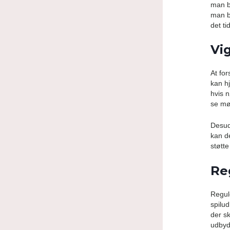
man b
man b
det ti
Vi
At for
kan hj
hvis 
se mø
Desud
kan d
støtte
Re
Regule
spilu
der sk
udbyde