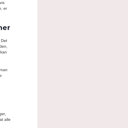
vis
, er
ner
. Det
 den,
 kan
r man
ve
ger,
at alle