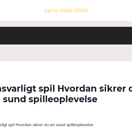
Call Us: 01332 292812
svarligt spil Hvordan sikrer 
 sund spilleoplevelse
e a Comment
/
Public
/ By
Furniture Direct Derby
ligt spil Hvordan sikrer du en sund spilleoplevelse