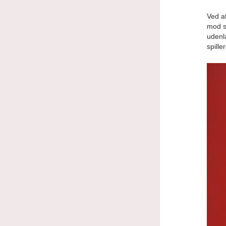
Ved a
mod s
udenl
spill