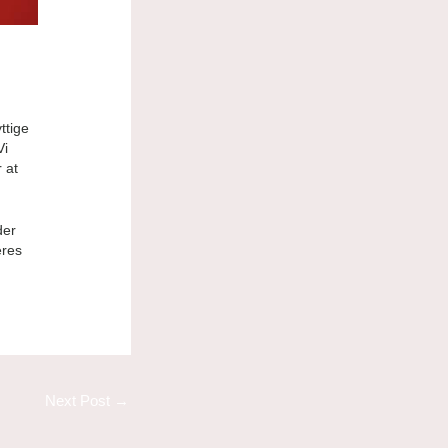
ttige
Vi
 at
der
eres
Next Post
→