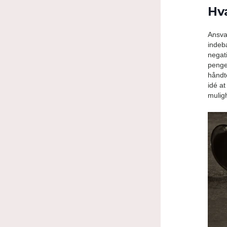
Hva
Ansvar
indebæ
negati
penge
håndt
idé a
mulig