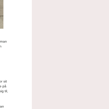
t man
an
r sit
ge på
g til,
kan