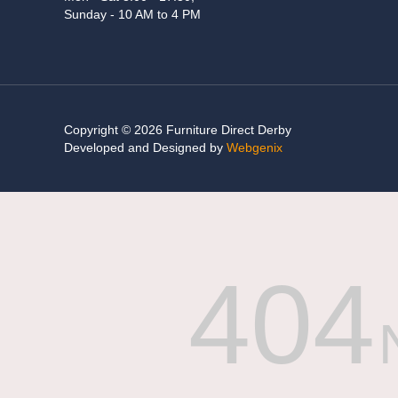
Sunday - 10 AM to 4 PM
Copyright © 2026 Furniture Direct Derby
Developed and Designed by
Webgenix
404