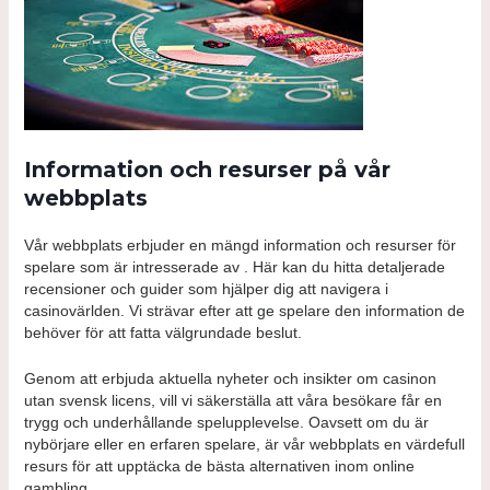
Information och resurser på vår
webbplats
Vår webbplats erbjuder en mängd information och resurser för
spelare som är intresserade av . Här kan du hitta detaljerade
recensioner och guider som hjälper dig att navigera i
casinovärlden. Vi strävar efter att ge spelare den information de
behöver för att fatta välgrundade beslut.
Genom att erbjuda aktuella nyheter och insikter om casinon
utan svensk licens, vill vi säkerställa att våra besökare får en
trygg och underhållande spelupplevelse. Oavsett om du är
nybörjare eller en erfaren spelare, är vår webbplats en värdefull
resurs för att upptäcka de bästa alternativen inom online
gambling.