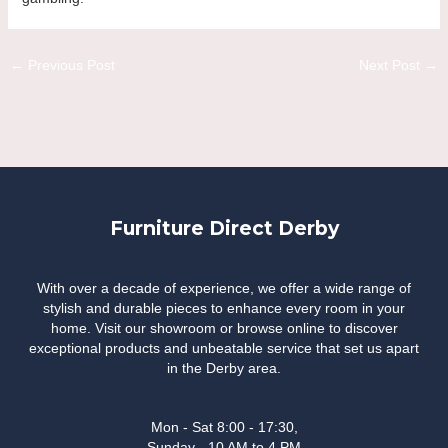
Post
←
Previous Post
Next Post
→
navigation
Furniture Direct Derby
With over a decade of experience, we offer a wide range of
stylish and durable pieces to enhance every room in your
home. Visit our showroom or browse online to discover
exceptional products and unbeatable service that set us apart
in the Derby area.
Mon - Sat 8:00 - 17:30,
Sunday - 10 AM to 4 PM