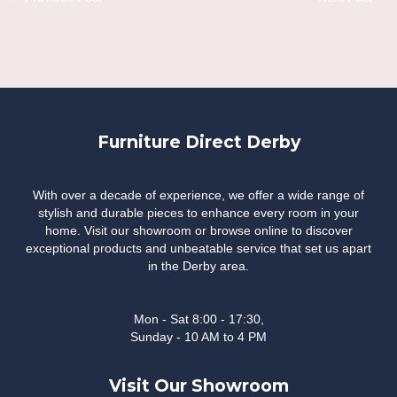
navigation
Furniture Direct Derby
With over a decade of experience, we offer a wide range of
stylish and durable pieces to enhance every room in your
home. Visit our showroom or browse online to discover
exceptional products and unbeatable service that set us apart
in the Derby area.
Mon - Sat 8:00 - 17:30,
Sunday - 10 AM to 4 PM
Visit Our Showroom