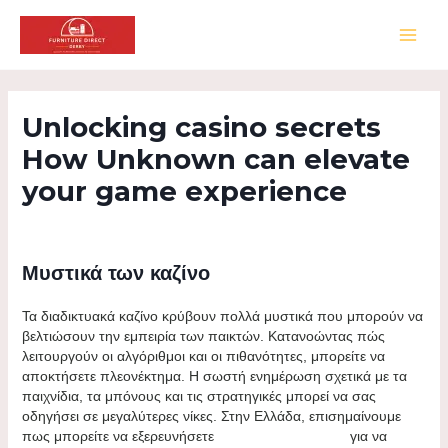
Skip
to
MAI
content
MEN
Unlocking casino secrets
How Unknown can elevate
your game experience
/
Public
/ By
Furniture Direct Derby
Μυστικά των καζίνο
Τα διαδικτυακά καζίνο κρύβουν πολλά μυστικά που μπορούν να
βελτιώσουν την εμπειρία των παικτών. Κατανοώντας πώς
λειτουργούν οι αλγόριθμοι και οι πιθανότητες, μπορείτε να
αποκτήσετε πλεονέκτημα. Η σωστή ενημέρωση σχετικά με τα
παιχνίδια, τα μπόνους και τις στρατηγικές μπορεί να σας
οδηγήσει σε μεγαλύτερες νίκες. Στην Ελλάδα, επισημαίνουμε
πως μπορείτε να εξερευνήσετε
ολα τα online casino
για να