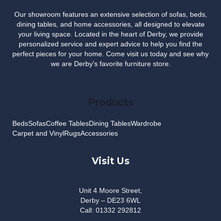
Our showroom features an extensive selection of sofas, beds,
dining tables, and home accessories, all designed to elevate
your living space. Located in the heart of Derby, we provide
personalized service and expert advice to help you find the
perfect pieces for your home. Come visit us today and see why
we are Derby's favorite furniture store.
Products
Beds
Sofas
Coffee Tables
Dining Tables
Wardrobe
Carpet and Vinyl
Rugs
Accessories
Visit Us
Unit 4 Moore Street,
Derby – DE23 6WL
Call: 01332 292812