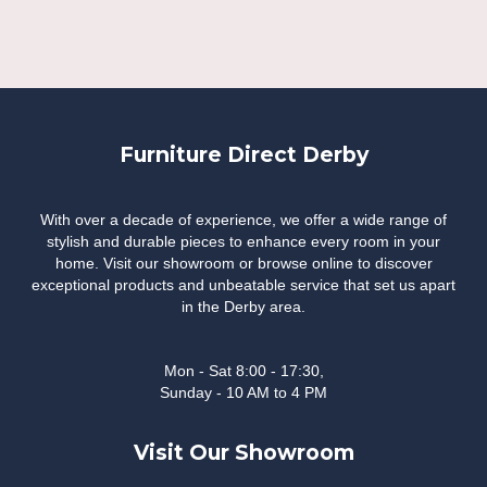
Furniture Direct Derby
With over a decade of experience, we offer a wide range of
stylish and durable pieces to enhance every room in your
home. Visit our showroom or browse online to discover
exceptional products and unbeatable service that set us apart
in the Derby area.
Mon - Sat 8:00 - 17:30,
Sunday - 10 AM to 4 PM
Visit Our Showroom