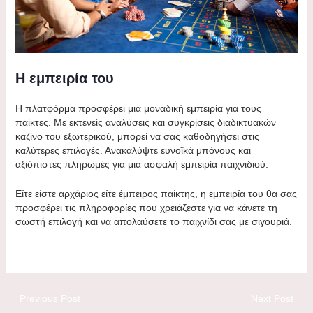
Η εμπειρία του
Η πλατφόρμα προσφέρει μια μοναδική εμπειρία για τους
παίκτες. Με εκτενείς αναλύσεις και συγκρίσεις διαδικτυακών
καζίνο του εξωτερικού, μπορεί να σας καθοδηγήσει στις
καλύτερες επιλογές. Ανακαλύψτε ευνοϊκά μπόνους και
αξιόπιστες πληρωμές για μια ασφαλή εμπειρία παιχνιδιού.
Είτε είστε αρχάριος είτε έμπειρος παίκτης, η εμπειρία του θα σας
προσφέρει τις πληροφορίες που χρειάζεστε για να κάνετε τη
σωστή επιλογή και να απολαύσετε το παιχνίδι σας με σιγουριά.
ολα τα online casino
Post
←
Previous Post
Next Post
→
navigation