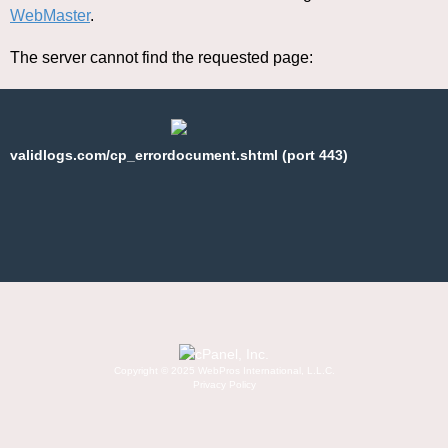
WebMaster
.
The server cannot find the requested page:
validlogs.com/cp_errordocument.shtml (port 443)
Copyright © 2025 WebPros International, L.L.C.
Privacy Policy