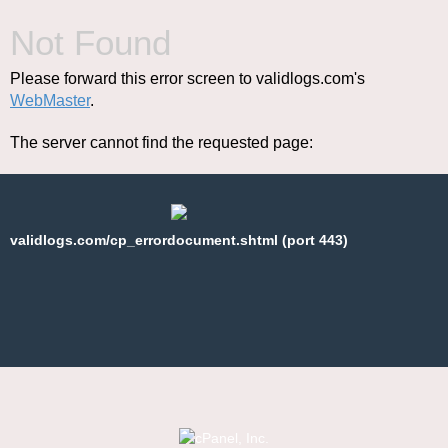
Not Found
Please forward this error screen to validlogs.com's
WebMaster
.
The server cannot find the requested page:
validlogs.com/cp_errordocument.shtml (port 443)