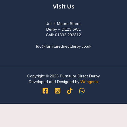
Visit Us
Unit 4 Moore Street,
Derby – DE23 6WL
Call: 01332 292812
fdd@furnituredirectderby.co.uk
Copyright © 2026 Furniture Direct Derby
Developed and Designed by
Webgenix