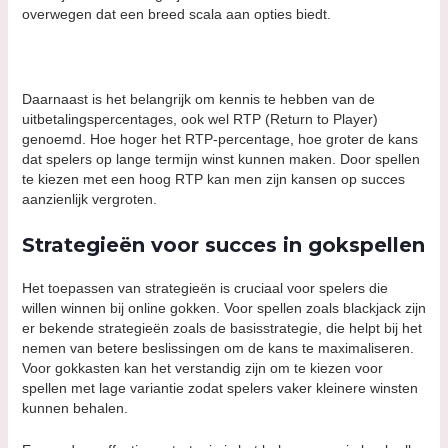
overwegen dat een breed scala aan opties biedt.
Daarnaast is het belangrijk om kennis te hebben van de
uitbetalingspercentages, ook wel RTP (Return to Player)
genoemd. Hoe hoger het RTP-percentage, hoe groter de kans
dat spelers op lange termijn winst kunnen maken. Door spellen
te kiezen met een hoog RTP kan men zijn kansen op succes
aanzienlijk vergroten.
Strategieën voor succes in gokspellen
Het toepassen van strategieën is cruciaal voor spelers die
willen winnen bij online gokken. Voor spellen zoals blackjack zijn
er bekende strategieën zoals de basisstrategie, die helpt bij het
nemen van betere beslissingen om de kans te maximaliseren.
Voor gokkasten kan het verstandig zijn om te kiezen voor
spellen met lage variantie zodat spelers vaker kleinere winsten
kunnen behalen.