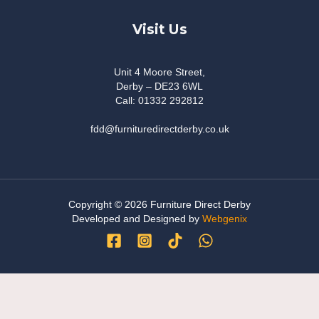
Visit Us
Unit 4 Moore Street,
Derby – DE23 6WL
Call: 01332 292812
fdd@furnituredirectderby.co.uk
Copyright © 2026 Furniture Direct Derby
Developed and Designed by
Webgenix