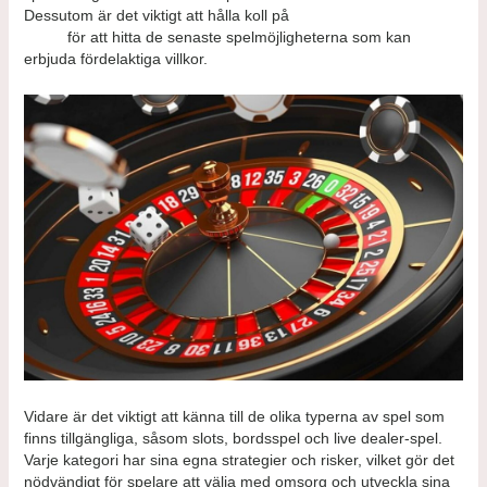
Dessutom är det viktigt att hålla koll på
nya casinon utan svensk
licens
för att hitta de senaste spelmöjligheterna som kan
erbjuda fördelaktiga villkor.
Vidare är det viktigt att känna till de olika typerna av spel som
finns tillgängliga, såsom slots, bordsspel och live dealer-spel.
Varje kategori har sina egna strategier och risker, vilket gör det
nödvändigt för spelare att välja med omsorg och utveckla sina