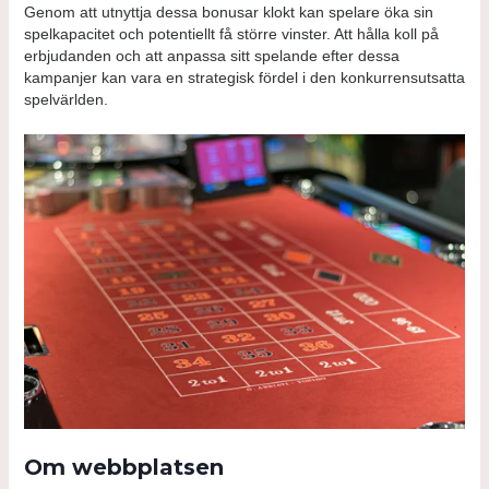
Genom att utnyttja dessa bonusar klokt kan spelare öka sin
spelkapacitet och potentiellt få större vinster. Att hålla koll på
erbjudanden och att anpassa sitt spelande efter dessa
kampanjer kan vara en strategisk fördel i den konkurrensutsatta
spelvärlden.
Om webbplatsen